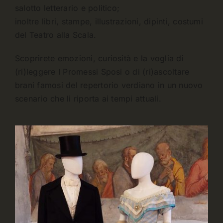
salotto letterario e politico;
inoltre libri, stampe, illustrazioni, dipinti, costumi
del Teatro alla Scala.
Scoprirete emozioni, curiosità e la voglia di
(ri)leggere I Promessi Sposi o di (ri)ascoltare
brani famosi del repertorio verdiano in un nuovo
scenario che li riporta ai tempi attuali.