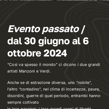
Dove mangiare
Evento passato
/
Meteo
dal 30 giugno al 6
Webcam
ottobre 2024
“Così va spesso il mondo” ci dicono i due grandi
artisti Manzoni e Verdi.
Anche se di estrazione diversa, uno “nobile”,
l’altro “contadino”, nel clima di incertezze, paure,
disordini, guerre di quel periodo, entrambi hanno
sempre coltivato
le loro passioni, i loro grandi sogni di libertà,