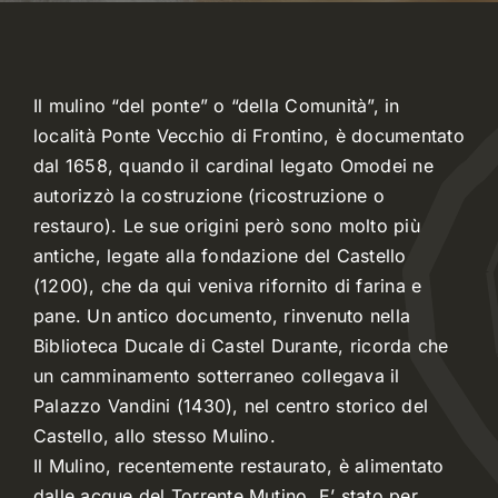
Dove mangiare
Il mulino “del ponte” o “della Comunità”, in
Meteo
località Ponte Vecchio di Frontino, è documentato
dal 1658, quando il cardinal legato Omodei ne
autorizzò la costruzione (ricostruzione o
Webcam
restauro). Le sue origini però sono molto più
antiche, legate alla fondazione del Castello
(1200), che da qui veniva rifornito di farina e
pane. Un antico documento, rinvenuto nella
Biblioteca Ducale di Castel Durante, ricorda che
un camminamento sotterraneo collegava il
Palazzo Vandini (1430), nel centro storico del
Castello, allo stesso Mulino.
Il Mulino, recentemente restaurato, è alimentato
dalle acque del Torrente Mutino. E’ stato per